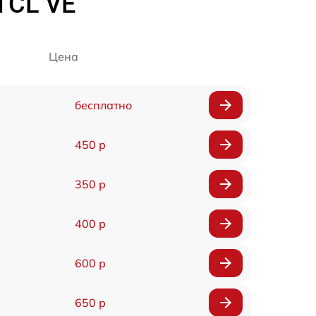
TCL VE
Цена
бесплатно
450 р
350 р
400 р
600 р
650 р