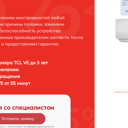
анением неисправностей любой
ем причины поломки, заменяем
ботоспособность устройства.
анные производителем запчасти, после
 и предоставляем гарантию.
нера TCL VE до 3 лет
 желанию
бращения
E от 35 минут
я со специалистом
Оставить заявку
есь c
политикой конфиденциальности