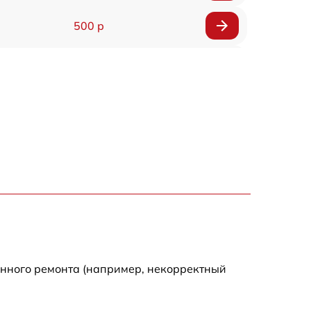
500 р
300 р
550 р
енного ремонта (например, некорректный