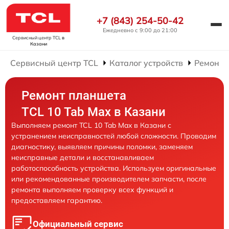
+7 (843) 254-50-42
Ежедневно с 9:00 до 21:00
Сервисный центр TCL
в
Казани
Сервисный центр TCL
Каталог устройств
Ремонт 
Ремонт планшета
TCL 10 Tab Max в Казани
Выполняем ремонт TCL 10 Tab Max в Казани с
устранением неисправностей любой сложности. Проводим
диагностику, выявляем причины поломки, заменяем
неисправные детали и восстанавливаем
работоспособность устройства. Используем оригинальные
или рекомендованные производителем запчасти, после
ремонта выполняем проверку всех функций и
предоставляем гарантию.
Официальный сервис