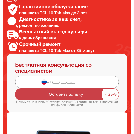
Гарантийное обслуживание
планшета TCL 10 Tab Max до 3 лет
Диагностика за наш счет,
ремонт по желанию
Бесплатный выезд курьера
в день обращения
Срочный ремонт
планшета TCL 10 Tab Max от 35 минут
Бесплатная консультация со
специалистом
Оставить заявку
Нажимая на кнопку "Оставить заявку" Вы соглашаетесь c
политикой
конфиденциальности