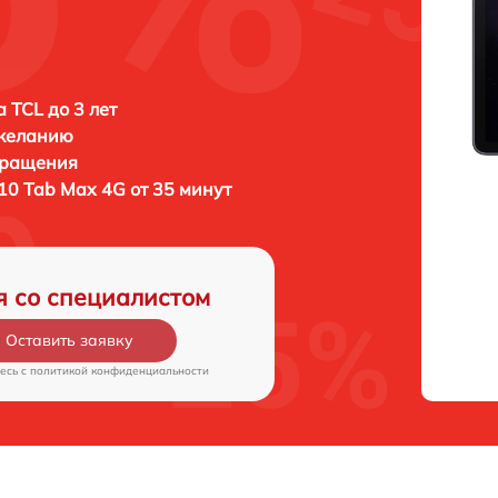
 TCL до 3 лет
 желанию
бращения
10 Tab Max 4G от 35 минут
я со специалистом
Оставить заявку
есь c
политикой конфиденциальности