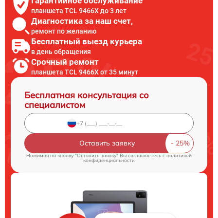
Гарантийное обслуживание
планшета TCL 9466X до 3 лет
Диагностика за наш счет,
ремонт по желанию
Бесплатный выезд курьера
в день обращения
Срочный ремонт
планшета TCL 9466X от 35 минут
Бесплатная консультация со
специалистом
Оставить заявку
Нажимая на кнопку "Оставить заявку" Вы соглашаетесь c
политикой
конфиденциальности