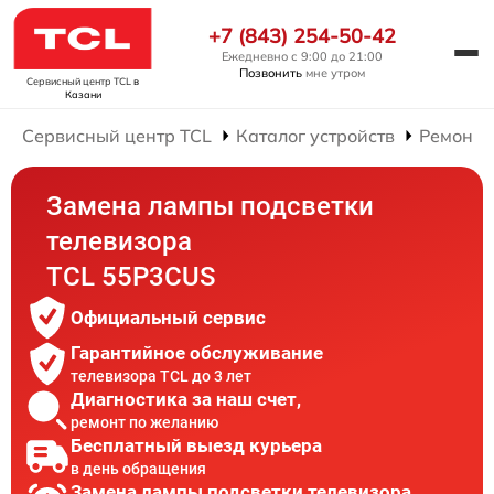
+7 (843) 254-50-42
Ежедневно с 9:00 до 21:00
Позвонить
мне утром
Сервисный центр TCL
в
Казани
Сервисный центр TCL
Каталог устройств
Ремонт 
Замена лампы подсветки
телевизора
TCL 55P3CUS
Официальный сервис
Гарантийное обслуживание
телевизора TCL до 3 лет
Диагностика за наш счет,
ремонт по желанию
Бесплатный выезд курьера
в день обращения
Замена лампы подсветки телевизора