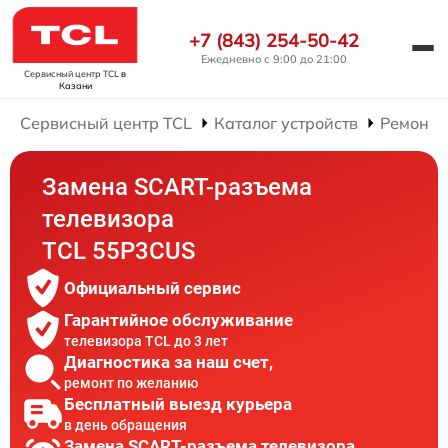
+7 (843) 254-50-42
Ежедневно с 9:00 до 21:00
Сервисный центр TCL
в
Казани
Сервисный центр TCL
Каталог устройств
Ремонт 
Замена SCART-разъема
телевизора
TCL 55P3CUS
Официальный сервис
Гарантийное обслуживание
телевизора TCL до 3 лет
Диагностика за наш счет,
ремонт по желанию
Бесплатный выезд курьера
в день обращения
Замена SCART-разъема телевизора