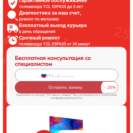
Гарантийное обслуживание
телевизора TCL 55P635 до 3 лет
Диагностика за наш счет,
ремонт по желанию
Бесплатный выезд курьера
в день обращения
Срочный ремонт
телевизора TCL 55P635 от 35 минут
Бесплатная консультация со
специалистом
Оставить заявку
Нажимая на кнопку "Оставить заявку" Вы соглашаетесь c
политикой
конфиденциальности