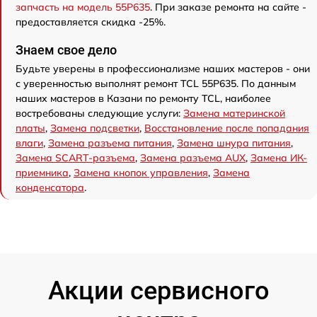
запчасть на модель 55P635
. При заказе ремонта на сайте -
предоставляется скидка -25%.
Знаем свое дело
Будьте уверены в профессионализме наших мастеров - они
с уверенностью выполнят ремонт TCL 55P635. По данным
наших мастеров в Казани по ремонту TCL, наиболее
востребованы следующие услуги:
Замена материнской
платы
,
Замена подсветки
,
Восстановление после попадания
влаги
,
Замена разъема питания
,
Замена шнура питания
,
Замена SCART-разъема
,
Замена разъема AUX
,
Замена ИК-
приемника
,
Замена кнопок управления
,
Замена
конденсатора
.
Акции сервисного