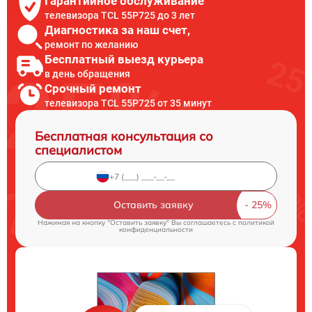
Гарантийное обслуживание
телевизора TCL 55P725 до 3 лет
Диагностика за наш счет,
ремонт по желанию
Бесплатный выезд курьера
в день обращения
Срочный ремонт
телевизора TCL 55P725 от 35 минут
Бесплатная консультация со
специалистом
Оставить заявку
Нажимая на кнопку "Оставить заявку" Вы соглашаетесь c
политикой
конфиденциальности