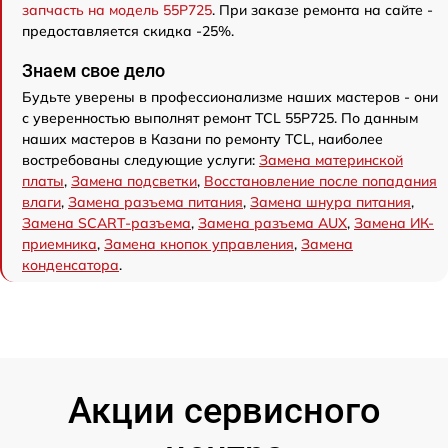
запчасть на модель 55P725
. При заказе ремонта на сайте -
предоставляется скидка -25%.
Знаем свое дело
Будьте уверены в профессионализме наших мастеров - они
с уверенностью выполнят ремонт TCL 55P725. По данным
наших мастеров в Казани по ремонту TCL, наиболее
востребованы следующие услуги:
Замена материнской
платы
,
Замена подсветки
,
Восстановление после попадания
влаги
,
Замена разъема питания
,
Замена шнура питания
,
Замена SCART-разъема
,
Замена разъема AUX
,
Замена ИК-
приемника
,
Замена кнопок управления
,
Замена
конденсатора
.
Акции сервисного