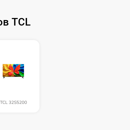
ов TCL
TCL 32S5200