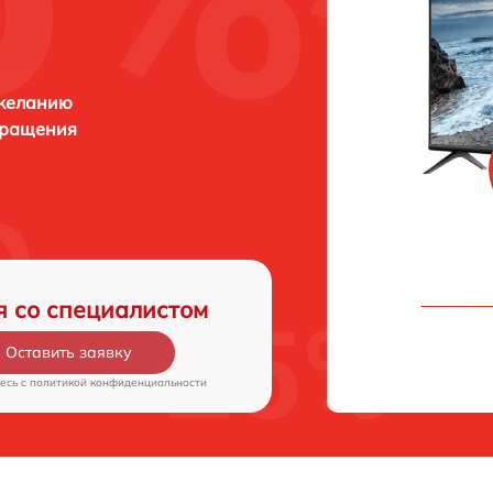
 желанию
бращения
я со специалистом
Оставить заявку
есь c
политикой конфиденциальности