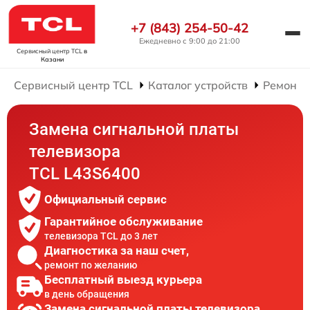
+7 (843) 254-50-42
Ежедневно с 9:00 до 21:00
Сервисный центр TCL
в
Казани
Сервисный центр TCL
Каталог устройств
Ремонт 
Замена сигнальной платы
телевизора
TCL L43S6400
Официальный сервис
Гарантийное обслуживание
телевизора TCL до 3 лет
Диагностика за наш счет,
ремонт по желанию
Бесплатный выезд курьера
в день обращения
Замена сигнальной платы телевизора