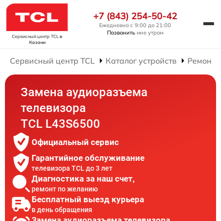
+7 (843) 254-50-42
Ежедневно с 9:00 до 21:00
Позвонить
мне утром
Сервисный центр TCL
в
Казани
Сервисный центр TCL
Каталог устройств
Ремонт 
Замена аудиоразъема
телевизора
TCL L43S6500
Официальный сервис
Гарантийное обслуживание
телевизора TCL до 3 лет
Диагностика за наш счет,
ремонт по желанию
Бесплатный выезд курьера
в день обращения
Замена аудиоразъема телевизора