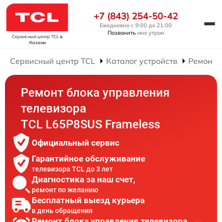
+7 (843) 254-50-42
Ежедневно с 9:00 до 21:00
Позвонить
мне утром
Сервисный центр TCL
в
Казани
Сервисный центр TCL
Каталог устройств
Ремонт 
Ремонт блока управления
телевизора
TCL L65P8SUS Frameless
Официальный сервис
Гарантийное обслуживание
телевизора TCL до 3 лет
Диагностика за наш счет,
ремонт по желанию
Бесплатный выезд курьера
в день обращения
Ремонт блока управления телевизора