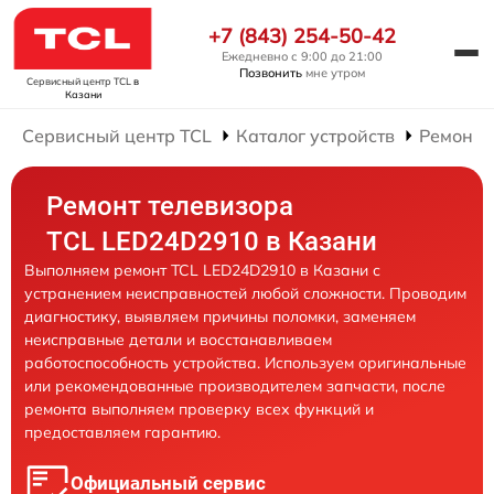
+7 (843) 254-50-42
Ежедневно с 9:00 до 21:00
Позвонить
мне утром
Сервисный центр TCL
в
Казани
Сервисный центр TCL
Каталог устройств
Ремонт 
Ремонт телевизора
TCL LED24D2910 в Казани
Выполняем ремонт TCL LED24D2910 в Казани с
устранением неисправностей любой сложности. Проводим
диагностику, выявляем причины поломки, заменяем
неисправные детали и восстанавливаем
работоспособность устройства. Используем оригинальные
или рекомендованные производителем запчасти, после
ремонта выполняем проверку всех функций и
предоставляем гарантию.
Официальный сервис