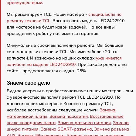
преимуществами
.
Мы ремонтируем TCL. Наши мастера -
специалисты по
ремонту техники TCL
. Восстановить модель LED24D2910
для мастеров не будет новой задачей. На все виды
проведенных работ у нас имеется гарантия.
Минимальные сроки выполнения ремонта. Мы большая
сеть мастерских техники TCL. Мы имеем более 20 тыс.
запчастей. И возможно на наших складах
уже имеется
запчасть на модель LED24D2910
. При заказе ремонта на
сайте - предоставляется скидка -25%.
Знаем свое дело
Будьте уверены в профессионализме наших мастеров - они
с уверенностью выполнят ремонт TCL LED24D2910. По
данным наших мастеров в Казани по ремонту TCL,
наиболее востребованы следующие услуги:
Замена
материнской платы
,
Замена подсветки
,
Восстановление
после попадания влаги
,
Замена разъема питания
,
Замена
шнура питания
,
Замена SCART-разъема
,
Замена разъема
AUX
,
Замена ИК-приемника
,
Замена кнопок управления
,