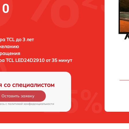
10
ра TCL до 3 лет
 желанию
бращения
ора
TCL LED24D2910 от 35 минут
я со специалистом
Оставить заявку
есь c
политикой конфиденциальности