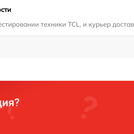
сти
тировании техники TCL, и курьер достави
ция?