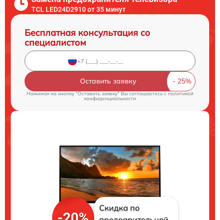
TCL LED24D2910 от 35 минут
Бесплатная консультация со
специалистом
Оставить заявку
Нажимая на кнопку "Оставить заявку" Вы соглашаетесь c
политикой
конфиденциальности
Скидка по
-20%
предварительной