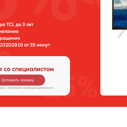
ра TCL до 3 лет
 желанию
бращения
D32D2910 от 35 минут
я со специалистом
Оставить заявку
есь c
политикой конфиденциальности