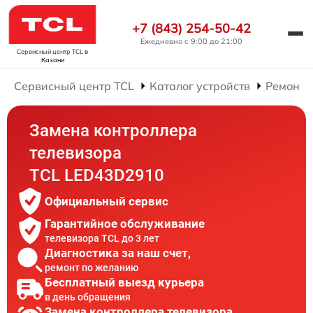
+7 (843) 254-50-42
Ежедневно с 9:00 до 21:00
Сервисный центр TCL
в
Казани
Сервисный центр TCL
Каталог устройств
Ремонт 
Замена контроллера
телевизора
TCL LED43D2910
Официальный сервис
Гарантийное обслуживание
телевизора TCL до 3 лет
Диагностика за наш счет,
ремонт по желанию
Бесплатный выезд курьера
в день обращения
Замена контроллера телевизора