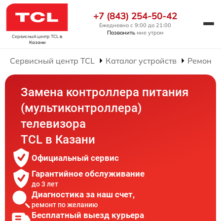
+7 (843) 254-50-42
Ежедневно с 9:00 до 21:00
Позвонить
мне утром
Сервисный центр TCL
в
Казани
Сервисный центр TCL
Каталог устройств
Ремонт 
Замена контроллера питания
(мультиконтроллера)
телевизора
TCL в Казани
Официальный сервис
Гарантийное обслуживание
до 3 лет
Диагностика за наш счет,
ремонт по желанию
Бесплатный выезд курьера